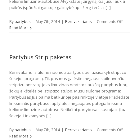
kelione limuzine-autobuse Atvykstate į žirgyną, čia Jūsų laukia
puikūs įspūdžiai gamtoje galimybė apsižergti eržilą. [...]
on
By
partybus
|
May 7th, 2014
|
Bernvakariams
|
Comments Off
Mergvaka
Read More
Partybus Strip paketas
Bernvakariui siūlome nuomoti partybus bei užsisakyti striptizo
šokėjos programą. Tik pas mus galėsite mėgaustis pilnaverčiu
striptizu ant ratų. Joks limuzinas neatstos aukštų partybus lubų,
šokių aikštelės bei striptizo stulpo. Mūsų siūlome programa:
Partybusas Jus paima bet kurioje pasirinktoje vietoje Pradedate
linksmintis partybuse, apšylate, mėgaujatės patogia linksma
kelione limuzine-autobuse Netikėtai partybusas sustoja ir įlipa
šokėja. Linksmybės [...]
on
By
partybus
|
May 7th, 2014
|
Bernvakariams
|
Comments Off
Partybus
Read More