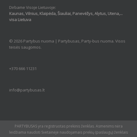
Dirbame Visoje Lietuvoje:
Kaunas, Vilnius, Klaipėda, Šiauliai, Panevėžys, Alytus, Utena,...
visa Lietuva
© 2026 Partybus nuoma |
Partybusas, Party-bus nuoma
. Visos
teisės saugomos.
+370 666 11231
info@partybusas.lt
PARTYBUSAS yra registruotas prekinis ženklas. Asmenims nėra
leidžiama naudoti Svetainėje naudojamais prekių (paslaugų) ženklais