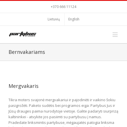
+370 666 11124
Lietuvių
English
Bernvakariams
Mergvakaris
Tikra moters svajonė mergvakariui ir pajodinėti ir vaikino šokiu
pasigrožėti. Paketo sudėtis bei programos eiga: Partybus Jus ir
Jūsų drauges paima nurodytoje vietoje. Galite padaryti siurprizą
kaltininkei - atvykite jos pasiimti su partybusu į namus.
Pradedate linksmintis partybuse, mėgaujatės patogia linksma