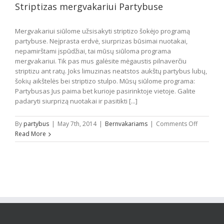
Striptizas mergvakariui Partybuse
Partybus
Mergvakariui siūlome užsisakyti striptizo šokėjo programą
partybuse. Neįprasta erdvė, siurprizas būsimai nuotakai,
nepamirštami įspūdžiai, tai mūsų siūloma programa
mergvakariui. Tik pas mus galėsite mėgaustis pilnaverčiu
striptizu ant ratų. Joks limuzinas neatstos aukštų partybus lubų,
šokių aikštelės bei striptizo stulpo. Mūsų siūlome programa:
Partybusas Jus paima bet kurioje pasirinktoje vietoje. Galite
padaryti siurprizą nuotakai ir pasitikti [...]
on
By
partybus
|
May 7th, 2014
|
Bernvakariams
|
Comments Off
Striptizas
Read More
mergvaka
Partybus