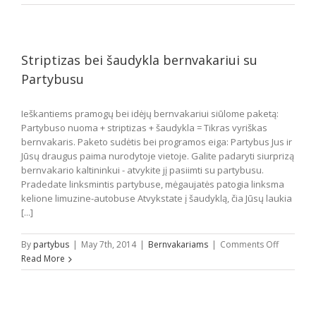
Strip
paketas
Striptizas bei šaudykla bernvakariui su
Partybusu
Ieškantiems pramogų bei idėjų bernvakariui siūlome paketą:
Partybuso nuoma + striptizas + šaudykla = Tikras vyriškas
bernvakaris. Paketo sudėtis bei programos eiga: Partybus Jus ir
Jūsų draugus paima nurodytoje vietoje. Galite padaryti siurprizą
bernvakario kaltininkui - atvykite jį pasiimti su partybusu.
Pradedate linksmintis partybuse, mėgaujatės patogia linksma
kelione limuzine-autobuse Atvykstate į šaudyklą, čia Jūsų laukia
[...]
on
By
partybus
|
May 7th, 2014
|
Bernvakariams
|
Comments Off
Striptizas
Read More
bei
šaudykla
bernvakar
su