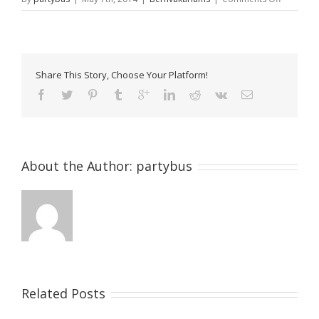
Partybus
Strip
paketas
Share This Story, Choose Your Platform!
About the Author:
partybus
Related Posts