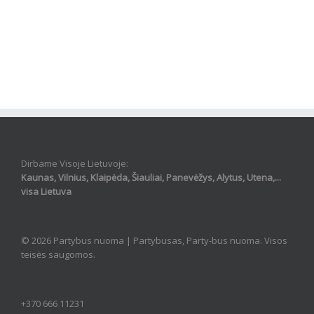
Dirbame Visoje Lietuvoje:
Kaunas, Vilnius, Klaipėda, Šiauliai, Panevėžys, Alytus, Utena,...
visa Lietuva
© 2026 Partybus nuoma |
Partybusas, Party-bus nuoma
. Visos
teisės saugomos.
+370 666 11231