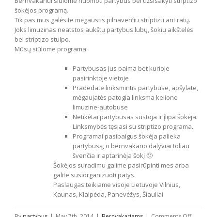
Bernvakariui siūlome nuomoti partybus bei užsisakyti striptizo
šokėjos programą.
Tik pas mus galėsite mėgaustis pilnaverčiu striptizu ant ratų.
Joks limuzinas neatstos aukštų partybus lubų, šokių aikštelės
bei striptizo stulpo.
Mūsų siūlome programa:
Partybusas Jus paima bet kurioje
pasirinktoje vietoje
Pradedate linksmintis partybuse, apšylate,
mėgaujatės patogia linksma kelione
limuzine-autobuse
Netikėtai partybusas sustoja ir įlipa šokėja.
Linksmybės tęsiasi su striptizo programa.
Programai pasibaigus šokėja palieka
partybusą, o bernvakario dalyviai toliau
švenčia ir aptarinėja šokį 🙂
Šokėjos suradimu galime pasirūpinti mes arba
galite susiorganizuoti patys.
Paslaugas teikiame visoje Lietuvoje Vilnius,
Kaunas, Klaipėda, Panevėžys, Šiauliai
on
By
partybus
|
May 7th, 2014
|
Bernvakariams
|
Comments Off