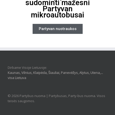
sudominti mažesni
Partyvan
mikroautobusai
Partyvan nuotraukos
Dirbame Visoje Lietuvoje:
Kaunas, Vilnius, Klaipėda, Šiauliai, Panevėžys, Alytus, Utena,...
visa Lietuva
© 2026 Partybus nuoma |
Partybusas, Party-bus nuoma
. Visos
teisės saugomos.