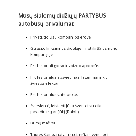
Mūsų siūlomų didžiųjų PARTYBUS
autobusų privalumai:
Privati, tik Jūsų kompanijos erdvė
Galėsite linksmintis didelėje – net iki 35 asmenų
kompanijoje
Profesionali garso ir vaizdo aparatūra
Profesionalus apšvietimas, lazeriniai ir kiti
šviesos efektai
Profesionalus vairuotojas
Švieslentė, leisianti Jūsų šventei suteikti
pavadinimą ar šūkį (Ralph)
Dūmų mašina
Taurės šampanui ar putojančiam vynui bei