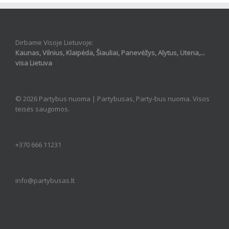
Dirbame Visoje Lietuvoje:
Kaunas, Vilnius, Klaipėda, Šiauliai, Panevėžys, Alytus, Utena,...
visa Lietuva
© 2026 Partybus nuoma |
Partybusas, Party-bus nuoma
. Visos
teisės saugomos.
+370 666 11231
info@partybusas.lt