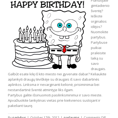
Planuojate
gimtadienio
šventę?
Ieškote
orginalios
idėjos?
Nuomokite
partybus.
Partybuse
puikiai
praleisite
laiką su
savo
draugais.
Galbūt esate kilę iš kito miesto nei gyvenate dabar? Keliaukite
aplankyti draugų tėviškėje su draugais iš savo dabartinės
aplinkos. Linksma ir nevarginanti kelionė, prisiminimai bei
nestandartinė šventė atmintyje liks ilgam.
Partybus galite išsinuomoti pasilinksminimui ir savo mieste.
Apvažiuokite lankytinas vietas prie kiekvienos sustojant ir
pakeliant taurę.
on
By
partybus
|
October 17th, 2012
|
paslaugos
|
Comments Off