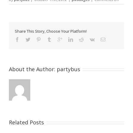
Party-
bus
gimtadie
Share This Story, Choose Your Platform!
About the Author:
partybus
Related Posts