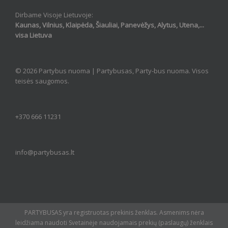
Dirbame Visoje Lietuvoje:
Kaunas, Vilnius, Klaipėda, Šiauliai, Panevėžys, Alytus, Utena,...
visa Lietuva
© 2026 Partybus nuoma |
Partybusas, Party-bus nuoma
. Visos
teisės saugomos.
+370 666 11231
info@partybusas.lt
PARTYBUSAS yra registruotas prekinis ženklas. Asmenims nėra
leidžiama naudoti Svetainėje naudojamais prekių (paslaugų) ženklais